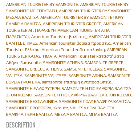
AMERICAN TOURISTER BY SAMSONITE
AMERICAN TOURISTER BY
,
ΕΚ. ΜΕΣΑΙΑ
SAMSONITE ΜΕ ΕΠΕΚΤΑΣΗ
AMERICAN TOURISTER BY SAMSONITE
,
ΜΕΣΑΙΑ ΒΑΛΙΤΣΑ
AMERICAN TOURISTER BY SAMSONITE ΠΟΛΥ
,
ΜΕ
ΕΛΑΦΡΙΑ ΒΑΛΙΤΣΑ
AMERICAN TOURISTER GREECE
AMERICAN
,
,
TOURISTER ΑΓ. ΠΑΡΑΚΕΥΗ
AMERICAN TOURISTER ΑΓΙΑ
,
ΕΠΕΚΤΑΣΙΜΟΤΗΤΑ,
ΠΑΡΑΣΚΕΥΗ
American Tourister βαλίτσες
AMERICAN TOURISTER
,
,
ΒΑΛΙΤΣΕΣ ΤΙΜΕΣ
American tourister βορεια προαστια
American
ΧΡΩΜΑ
,
,
Tourister Ελλάδα
American Tourister Θεσσαλονίκη
AMERICAN
,
,
ΜΠΛΕ
TOURISTER ΚΑΤΑΣΤΗΜΑΤΑ
American Tourister καταστήματα
,
Αθήνα
Samsonite
SAMSONITE ATHENS
SAMSONITE GREECE
,
,
,
,
QUANTITY
SAMSONITE GREECE ATHENS
SAMSONITE HELLAS
SAMSONITE
,
,
VALITSA
SAMSONITE VALITSES
SAMSONITE ΑΘΗΝΑ
SAMSONITE
,
,
,
ΒΟΡΕΙΑ ΠΡΟΑΣΤΙΑ
samsonite επισημη αντιπροσωπεία
,
,
SAMSONITE Η ΕΛΑΦΡΥΤΕΡΗ
SAMSONITE Η ΠΙΟ ΕΛΑΦΡΙΑ ΒΑΛΙΤΣΑ
,
ΣΤΟΝ ΚΟΣΜΟ
SAMSONITE Η ΠΙΟ ΕΛΑΦΡΥΑ ΒΑΛΙΤΣΑ ΣΤΟΝ ΚΟΣΜΟ
,
,
SAMSONITE ΘΕΣΣΑΛΟΝΙΚΗ
SAMSONITE ΠΟΛΥ ΕΛΑΦΡΥΑ ΒΑΛΙΤΣΑ
,
,
SAMSONITE ΠΡΟΣΦΟΡΑ
skroutz
VALITSA.COM
ΒΑΛΙΤΣΑ
,
,
,
ΕΛΑΦΡΙΑ
ΓΕΡΗ ΒΑΛΙΤΣΑ
ΜΕΣΑΙΑ ΒΑΛΙΤΣΑ
ΜΠΛΕ ΒΑΛΙΤΣΑ
,
,
,
DESCRIPTION