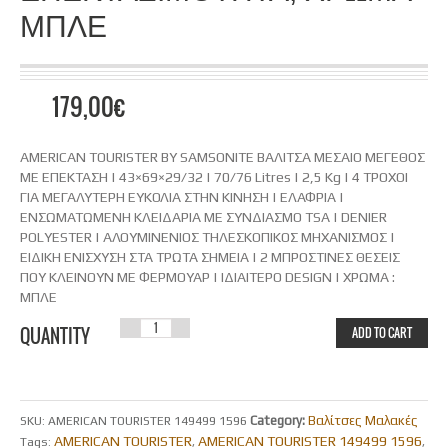
ΜΠΛΕ
179,00
€
AMERICAN TOURISTER BY SAMSONITE ΒΑΛΙΤΣΑ ΜΕΣΑΙΟ ΜΕΓΕΘΟΣ
ΜΕ ΕΠΕΚΤΑΣΗ | 43×69×29/32 | 70/76 Litres | 2,5 Kg | 4 ΤΡΟΧΟΙ
ΓΙΑ ΜΕΓΑΛΥΤΕΡΗ ΕΥΚΟΛΙΑ ΣΤΗΝ ΚΙΝΗΣΗ | ΕΛΑΦΡΙΑ |
ΕΝΣΩΜΑΤΩΜΕΝΗ ΚΛΕΙΔΑΡΙΑ ΜΕ ΣΥΝΔΙΑΣΜΟ TSA | DENIER
POLYESTER | ΑΛΟΥΜΙΝΕΝΙΟΣ ΤΗΛΕΣΚΟΠΙΚΟΣ ΜΗΧΑΝΙΣΜΟΣ |
ΕΙΔΙΚΗ ΕΝΙΣΧΥΣΗ ΣΤΑ ΤΡΩΤΑ ΣΗΜΕΙΑ | 2 ΜΠΡΟΣΤΙΝΕΣ ΘΕΣΕΙΣ
ΠΟΥ ΚΛΕΙΝΟΥΝ ΜΕ ΦΕΡΜΟΥΑΡ | ΙΔΙΑΙΤΕΡΟ DESIGN | ΧΡΩΜΑ :
ΜΠΛΕ
AMERICAN
QUANTITY
ADD TO CART
TOURISTER,
SUMMERRIDE
Category:
Βαλίτσες Μαλακές
SKU:
AMERICAN TOURISTER 149499 1596
AMERICAN TOURISTER
ΒΑΛΙΤΣΑ 67
AMERICAN TOURISTER 149499 1596
Tags:
,
,