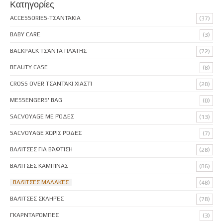
Κατηγορίες
ACCESSORIES-ΤΣΑΝΤΆΚΙΑ
(37)
BABY CARE
(3)
BACKPACK ΤΣΆΝΤΑ ΠΛΆΤΗΣ
(72)
BEAUTY CASE
(8)
CROSS OVER ΤΣΑΝΤΆΚΙ ΧΙΑΣΤΊ
(20)
MESSENGERS' BAG
(0)
SACVOYAGE ΜΕ ΡΌΔΕΣ
(13)
SACVOYAGE ΧΩΡΊΣ ΡΌΔΕΣ
(7)
ΒΑΛΊΤΣΕΣ ΓΙΑ ΒΆΦΤΙΣΗ
(28)
ΒΑΛΊΤΣΕΣ ΚΑΜΠΊΝΑΣ
(86)
ΒΑΛΊΤΣΕΣ ΜΑΛΑΚΈΣ
(48)
ΒΑΛΊΤΣΕΣ ΣΚΛΗΡΈΣ
(78)
ΓΚΑΡΝΤΑΡΌΜΠΕΣ
(3)