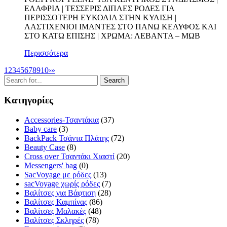
ΕΛΑΦΡΙΑ | ΤΕΣΣΕΡΙΣ ΔΙΠΛΕΣ ΡΟΔΕΣ ΓΙΑ
ΠΕΡΙΣΣΟΤΕΡΗ ΕΥΚΟΛΙΑ ΣΤΗΝ ΚΥΛΙΣΗ |
ΛΑΣΤΙΧΕΝΙΟΙ ΙΜΑΝΤΕΣ ΣΤΟ ΠΑΝΩ ΚΕΛΥΦΟΣ ΚΑΙ
ΣΤΟ ΚΑΤΩ ΕΠΙΣΗΣ | ΧΡΩΜΑ: ΛΕΒΑΝΤΑ – ΜΩΒ
Περισσότερα
1
2
3
4
5
6
7
8
9
10
›
»
Κατηγορίες
Accessories-Τσαντάκια
(37)
Baby care
(3)
BackPack Τσάντα Πλάτης
(72)
Beauty Case
(8)
Cross over Τσαντάκι Χιαστί
(20)
Messengers' bag
(0)
SacVoyage με ρόδες
(13)
sacVoyage χωρίς ρόδες
(7)
Βαλίτσες για Βάφτιση
(28)
Βαλίτσες Καμπίνας
(86)
Βαλίτσες Μαλακές
(48)
Βαλίτσες Σκληρές
(78)