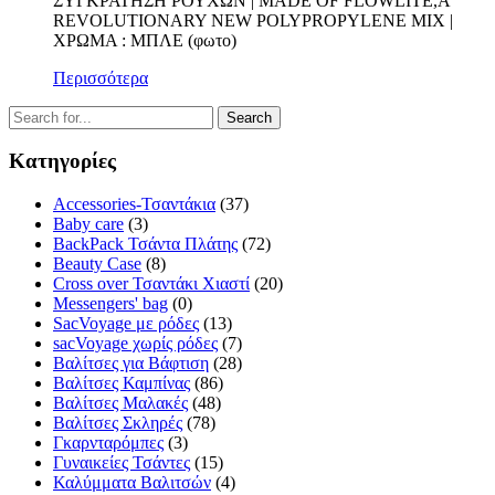
ΣΥΓΚΡΑΤΗΣΗ ΡΟΥΧΩΝ | MADE OF FLOWLITE,A
REVOLUTIONARY NEW POLYPROPYLENE MIX |
ΧΡΩΜΑ : ΜΠΛΕ (φωτο)
Περισσότερα
Κατηγορίες
Accessories-Τσαντάκια
(37)
Baby care
(3)
BackPack Τσάντα Πλάτης
(72)
Beauty Case
(8)
Cross over Τσαντάκι Χιαστί
(20)
Messengers' bag
(0)
SacVoyage με ρόδες
(13)
sacVoyage χωρίς ρόδες
(7)
Βαλίτσες για Βάφτιση
(28)
Βαλίτσες Καμπίνας
(86)
Βαλίτσες Μαλακές
(48)
Βαλίτσες Σκληρές
(78)
Γκαρνταρόμπες
(3)
Γυναικείες Τσάντες
(15)
Καλύμματα Βαλιτσών
(4)