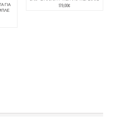
179,00
€
Α ΓΙΑ
 ΜΠΛΕ