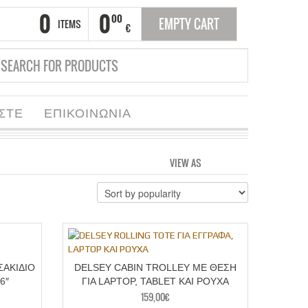
0
0
00
EMPTY CART
ITEMS
€
ΑΣΤΕ
ΕΠΙΚΟΙΝΩΝΙΑ
VIEW AS
GRID
LIST
ΣΑΚΙΔΙΟ
DELSEY CABIN TROLLEY ΜΕ ΘΕΣΗ
6″
ΓΙΑ LAPTOP, TABLET ΚΑΙ ΡΟΥΧΑ
159,00
€