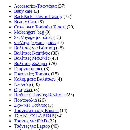
Accessories-Τσαντάκια
(37)
Baby care
(3)
BackPack Τσάντα Πλάτης
(72)
Beauty Case
(8)
Cross over Τσαντάκι Χιαστί
(20)
Messengers' bag
(0)
SacVoyage με ρόδες
(13)
sacVoyage χωρίς ρόδες
(7)
Βαλίτσες για Βάφτιση
(28)
Βαλίτσες Καμπίνας
(86)
Βαλίτσες Μαλακές
(48)
Βαλίτσες Σκληρές
(78)
Γκαρνταρόμπες
(3)
Γυναικείες Τσάντες
(15)
Καλύμματα Βαλιτσών
(4)
Νεσεσέρ
(10)
Ομπρέλες
(8)
Παιδικές Τσάντες-Βαλίτσες
(25)
Πορτοφόλια
(26)
Σχολικές Τσάντες
(3)
Τσαντακι μεσης Banana
(14)
ΤΣΑΝΤΕΣ LAPTOP
(34)
Τσαντες για iPAD
(32)
Τσάντες για Laptop
(40)