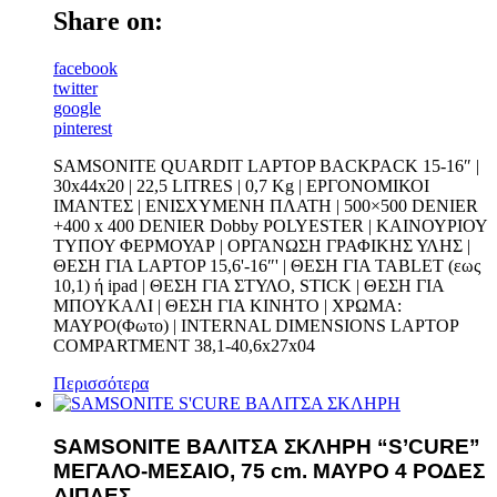
Share on:
facebook
twitter
google
pinterest
SAMSONITE QUARDIT LAPTOP BACKPACK 15-16″ |
30x44x20 | 22,5 LITRES | 0,7 Kg | EPΓΟΝΟΜΙΚΟΙ
ΙΜΑΝΤΕΣ | ΕΝΙΣΧΥΜΕΝΗ ΠΛΑΤΗ | 500×500 DENIER
+400 x 400 DENIER Dobby POLYESTER | ΚΑΙΝΟΥΡΙΟΥ
ΤΥΠΟΥ ΦΕΡΜΟΥΑΡ | ΟΡΓΑΝΩΣΗ ΓΡΑΦΙΚΗΣ ΥΛΗΣ |
ΘΕΣΗ ΓΙΑ LAPTOP 15,6'-16″' | ΘΕΣΗ ΓΙΑ TABLET (εως
10,1) ή ipad | ΘΕΣΗ ΓΙΑ ΣΤΥΛΟ, STICK | ΘΕΣΗ ΓΙΑ
ΜΠΟΥΚΑΛΙ | ΘΕΣΗ ΓΙΑ ΚΙΝΗΤΟ | ΧΡΩΜΑ:
ΜΑΥΡΟ(Φωτο) | INTERNAL DIMENSIONS LAPTOP
COMPARTMENT 38,1-40,6x27x04
Περισσότερα
SAMSONITE ΒΑΛΙΤΣΑ ΣΚΛΗΡΗ “S’CURE”
ΜΕΓΑΛΟ-ΜΕΣΑΙΟ, 75 cm. ΜΑΥΡΟ 4 ΡΟΔΕΣ
ΔΙΠΛΕΣ