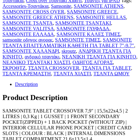
Τσαντάκια
,
Cross over Τσαντάκι Χιαστί
,
Τσαντες για iPAD
Tags:
Accessories-Τσαντάκια
,
Samsonite
,
SAMSONITE ATHENS
,
SAMSONITE CROSS OVER
,
SAMSONITE GREECE
,
SAMSONITE GREECE ATHENS
,
SAMSONITE HELLAS
,
SAMSONITE TSANTA
,
SAMSONITE TSANTAKI
,
SAMSONITE VALITSA
,
SAMSONITE ΓΛΥΦΑΔΑ
,
SAMSONITE ΕΛΛΑΔΑ
,
SAMSONITE ΚΑΛΕΣ ΤΙΜΕΣ
,
samsonite οδηγος αγορας
,
SAMSONITE ΤΙΜΕΣ
,
SAMSONITE
ΤΣΑΝΤΑ ΕΠΑΓΓΕΛΜΑΤΙΚΗ ΚΑΘΕΤΗ ΓΙΑ TABLET 7"-9.7"
,
SAMSONITE ΧΑΛΑΝΔΡΙ
,
skroutz
,
ΑΝΔΡΙΚΗ ΤΣΑΝΤΑ ΓΙΑ
ΚΙΝΗΤΟ
,
ανδρικό τσαντάκι
,
ΝΕΑΝΙΚΗ ΤΣΑΝΤΑ ΓΙΑ ΚΙΝΗΤΟ
,
ΝΕΑΝΙΚΟ ΤΣΑΝΤΑΚΙ ΧΙΑΣΤΙ
,
ΟΔΗΓΟΣ ΑΓΟΡΑΣ
,
ΣΚΡΟΘΤΖ
,
ΤΣΑΝΤΑ CROSSOVER
,
ΤΣΑΝΤΑ ΓΙΑ TABLET
,
ΤΣΑΝΤΑ ΚΡΕΜΑΣΤΗ
,
ΤΣΑΝΤΑ ΧΙΑΣΤΙ
,
ΤΣΑΝΤΑ ΩΜΟΥ
Description
Product Description
SAMSONITE TABLET CROSSOVER 7,9″ | 15,5x22x4,5 | 2
LITRES | 0,3 Kg | 1 GUSSET | 1 FRONT SECONDARY
POCKET(ZIPPED) + 1 BACK POCKET (WITHOUT ZIP) |
INTERIOR CELLULAR PHONE POCKET | CREDIT CARD
SLOTS | COLOUR : BLACK | INTERNAL DIMENSIONS
TABLET COMPARTMENT 21,6×13,5×1,4