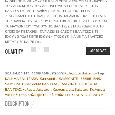
ΚΑΝΕΙ ΤΗΝ ΒΑΛΙΤΣΑ ΣΑΣ ΕΥΚΟΛΑ ΑΝΑΓΝΩΡΙΣΙΜΗ ΣΤΟΝ ΙΜΑΝΤΑ
ΤΩΝ ΑΠΟΣΚΕΥΩΝ ΤΩΝ ΑΕΡΟΔΡΟΜΙΩΝ | ΠΡΟΣΤΑΤΕΥΕΙ ΤΗΝ
ΒΑΛΙΤΣΑ ΣΑΣ ΑΠΟ ΕΛΑΦΡΕΣ ΚΑΤΑΣΤΡΟΦΕΣ ΚΑΙ ΒΡΩΜΙΑ |
ΔΙΑΣΦΑΛΙΖΕΙ ΟΤΙ Η ΒΑΛΙΤΣΑ ΣΑΣ ΘΑ ΠΑΡΑΜΕΙΝΕΙ ΚΛΕΙΣΤΗ ΚΑΤΑ
ΤΗ ΔΙΑΡΚΕΙΑ ΤΟΥ ΤΑΞΙΔΙΟΥ | ΕΙΝΑΙ ΟΙΚΟΛΟΓΙΚΟΤΕΡΗ ΣΕ ΣΧΕΣΗ ΜΕ
ΤΟ ΝΑΥΛΟΝ ΠΟΥ ΤΥΛΙΓΟΥΝ ΤΙΣ ΒΑΛΙΤΣΕΣ ΣΤΑ ΑΕΡΟΔΡΟΜΙΑ ΤΟ
ΟΠΟΙΟ ΘΑ ΠΕΤΑΧΘΕΙ | ΤΑΙΡΙΑΖΕΙ ΣΕ ΟΛΕΣ ΤΙΣ ΒΑΛΙΤΣΕΣ ΕΙΤΕ
ΕΧΟΥΝ 2 ΡΟΔΕΣ ΕΙΤΕ ΕΧΟΥΝ 4 ΤΡΟΧΟΥΣ | ΚΑΝΕΙ ΓΙΑ ΒΑΛΙΤΣΕΣ
ΜΕΤΑΞΥ 70 ΚΑΙ 78 Cm.
SAMSONITE
QUANTITY
ADD TO CART
ΜΕΓΑΛΟ L
(70-78 CM)
Category:
Καλύμματα Βαλιτσών
SKU:
SAMSONITE 155586 1549
Tags:
KALHMA BALITSASW
ΚΑΛΥΜΜΑ
Samsonite
SAMSONITE 155586 1549
,
,
,
SAMSONITE ΚΑΛΥΜΜΑ ΒΑΛΙΤΣΑΣ
SAMSONITE ΠΡΟΣΤΑΣΙΑ
,
ΒΑΛΙΤΣΑΣ
ΒΑΛΙΤΣΑΣ
καλυμα βαλιτσας
Καλύμμα για Βαλιτσα
Καλύμμα
,
,
,
για Βαλίτσες
Καλύμματα Βαλιτσών
ΠΡΟΣΤΑΣΙΑ ΓΙΑ ΒΑΛΙΤΣΑ
,
,
ΓΙΑ
DESCRIPTION
ΑΝΑΓΝΩΡΙΣΙΜOTHTA-