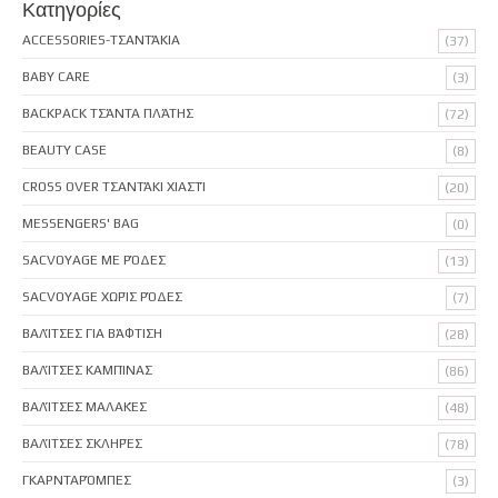
Κατηγορίες
ACCESSORIES-ΤΣΑΝΤΆΚΙΑ
(37)
BABY CARE
(3)
BACKPACK ΤΣΆΝΤΑ ΠΛΆΤΗΣ
(72)
BEAUTY CASE
(8)
CROSS OVER ΤΣΑΝΤΆΚΙ ΧΙΑΣΤΊ
(20)
MESSENGERS' BAG
(0)
SACVOYAGE ΜΕ ΡΌΔΕΣ
(13)
SACVOYAGE ΧΩΡΊΣ ΡΌΔΕΣ
(7)
ΒΑΛΊΤΣΕΣ ΓΙΑ ΒΆΦΤΙΣΗ
(28)
ΒΑΛΊΤΣΕΣ ΚΑΜΠΊΝΑΣ
(86)
ΒΑΛΊΤΣΕΣ ΜΑΛΑΚΈΣ
(48)
ΒΑΛΊΤΣΕΣ ΣΚΛΗΡΈΣ
(78)
ΓΚΑΡΝΤΑΡΌΜΠΕΣ
(3)