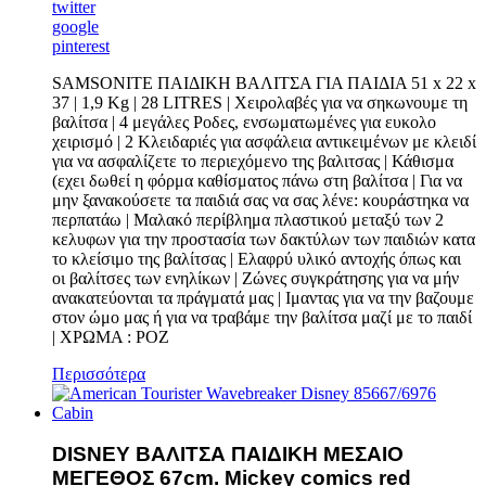
twitter
google
pinterest
SAMSONITE ΠΑΙΔΙΚΗ ΒΑΛΙΤΣΑ ΓΙΑ ΠΑΙΔΙΑ 51 x 22 x
37 | 1,9 Kg | 28 LITRES | Χειρολαβές για να σηκωνουμε τη
βαλίτσα | 4 μεγάλες Ροδες, ενσωματωμένες για ευκολο
χειρισμό | 2 Κλειδαριές για ασφάλεια αντικειμένων με κλειδί
για να ασφαλίζετε το περιεχόμενο της βαλιτσας | Κάθισμα
(εχει δωθεί η φόρμα καθίσματος πάνω στη βαλίτσα | Για να
μην ξανακούσετε τα παιδιά σας να σας λένε: κουράστηκα να
περπατάω | Μαλακό περίβλημα πλαστικού μεταξύ των 2
κελυφων για την προστασία των δακτύλων των παιδιών κατα
το κλείσιμο της βαλίτσας | Ελαφρύ υλικό αντοχής όπως και
οι βαλίτσες των ενηλίκων | Ζώνες συγκράτησης για να μήν
ανακατεύονται τα πράγματά μας | Ιμαντας για να την βαζουμε
στον ώμο μας ή για να τραβάμε την βαλίτσα μαζί με το παιδί
| ΧΡΩΜΑ : ΡΟΖ
Περισσότερα
DISNEY ΒΑΛΙΤΣΑ ΠΑΙΔΙΚΗ ΜΕΣΑΙΟ
ΜΕΓΕΘΟΣ 67cm. Mickey comics red