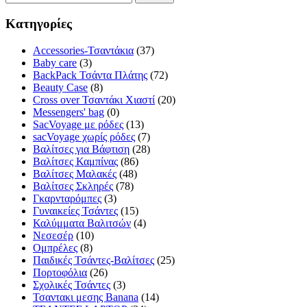
Κατηγορίες
Accessories-Τσαντάκια
(37)
Baby care
(3)
BackPack Τσάντα Πλάτης
(72)
Beauty Case
(8)
Cross over Τσαντάκι Χιαστί
(20)
Messengers' bag
(0)
SacVoyage με ρόδες
(13)
sacVoyage χωρίς ρόδες
(7)
Βαλίτσες για Βάφτιση
(28)
Βαλίτσες Καμπίνας
(86)
Βαλίτσες Μαλακές
(48)
Βαλίτσες Σκληρές
(78)
Γκαρνταρόμπες
(3)
Γυναικείες Τσάντες
(15)
Καλύμματα Βαλιτσών
(4)
Νεσεσέρ
(10)
Ομπρέλες
(8)
Παιδικές Τσάντες-Βαλίτσες
(25)
Πορτοφόλια
(26)
Σχολικές Τσάντες
(3)
Τσαντακι μεσης Banana
(14)