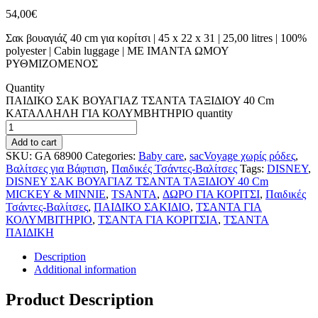
54,00
€
Σακ βουαγιάζ 40 cm για κορίτσι | 45 x 22 x 31 | 25,00 litres | 100%
polyester | Cabin luggage | ΜΕ ΙΜΑΝΤΑ ΩΜΟΥ
ΡΥΘΜΙΖΟΜΕΝΟΣ
Quantity
ΠΑΙΔΙΚΟ ΣΑΚ ΒΟΥΑΓΙΑΖ ΤΣΑΝΤΑ ΤΑΞΙΔΙΟΥ 40 Cm
ΚΑΤΑΛΛΗΛΗ ΓΙΑ ΚΟΛΥΜΒΗΤΗΡΙΟ quantity
Add to cart
SKU:
GA 68900
Categories:
Baby care
,
sacVoyage χωρίς ρόδες
,
Βαλίτσες για Βάφτιση
,
Παιδικές Τσάντες-Βαλίτσες
Tags:
DISNEY
,
DISNEY ΣΑΚ ΒΟΥΑΓΙΑΖ ΤΣΑΝΤΑ ΤΑΞΙΔΙΟΥ 40 Cm
MICKEY & MINNIE
,
TSANTA
,
ΔΩΡΟ ΓΙΑ ΚΟΡΙΤΣΙ
,
Παιδικές
Τσάντες-Βαλίτσες
,
ΠΑΙΔΙΚΟ ΣΑΚΙΔΙΟ
,
ΤΣΑΝΤΑ ΓΙΑ
ΚΟΛΥΜΒΙΤΗΡΙΟ
,
ΤΣΑΝΤΑ ΓΙΑ ΚΟΡΙΤΣΙΑ
,
ΤΣΑΝΤΑ
ΠΑΙΔΙΚΗ
Description
Additional information
Product Description