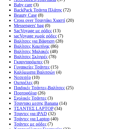
Baby care
(3)
BackPack Τσάντα Πλάτης
(72)
Beauty Case
(8)
Cross over Τσαντάκι Χιαστί
(20)
Messengers' bag
(0)
SacVoyage με ρόδες
(13)
sacVoyage χωρίς ρόδες
(7)
Βαλίτσες για Βάφτιση
(28)
Βαλίτσες Καμπίνας
(86)
Βαλίτσες Μαλακές
(48)
Βαλίτσες Σκληρές
(78)
Γκαρνταρόμπες
(3)
Γυναικείες Τσάντες
(15)
Καλύμματα Βαλιτσών
(4)
Νεσεσέρ
(10)
Ομπρέλες
(8)
Παιδικές Τσάντες-Βαλίτσες
(25)
Πορτοφόλια
(26)
Σχολικές Τσάντες
(3)
Τσαντακι μεσης Banana
(14)
ΤΣΑΝΤΕΣ LAPTOP
(34)
Τσαντες για iPAD
(32)
Τσάντες για Laptop
(40)
Τσάντες με ρόδες
(7)