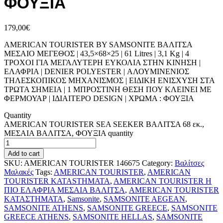
ΦΟΥΞΙΑ
179,00
€
AMERICAN TOURISTER BY SAMSONITE ΒΑΛΙΤΣΑ
ΜΕΣΑΙΟ ΜΕΓΕΘΟΣ | 43,5×68×25 | 61 Litres | 3,1 Kg | 4
ΤΡΟΧΟΙ ΓΙΑ ΜΕΓΑΛΥΤΕΡΗ ΕΥΚΟΛΙΑ ΣΤΗΝ ΚΙΝΗΣΗ |
ΕΛΑΦΡΙΑ | DENIER POLYESTER | ΑΛΟΥΜΙΝΕΝΙΟΣ
ΤΗΛΕΣΚΟΠΙΚΟΣ ΜΗΧΑΝΙΣΜΟΣ | ΕΙΔΙΚΗ ΕΝΙΣΧΥΣΗ ΣΤΑ
ΤΡΩΤΑ ΣΗΜΕΙΑ | 1 ΜΠΡΟΣΤΙΝΗ ΘΕΣΗ ΠΟΥ ΚΛΕΙΝΕΙ ΜΕ
ΦΕΡΜΟΥΑΡ | ΙΔΙΑΙΤΕΡΟ DESIGN | ΧΡΩΜΑ : ΦΟΥΞΙΑ
Quantity
AMERICAN TOURISTER SEA SEEKER ΒΑΛΙΤΣΑ 68 εκ.,
ΜΕΣΑΙΑ ΒΑΛΙΤΣΑ, ΦΟΥΞΙΑ quantity
Add to cart
SKU:
AMERICAN TOURISTER 146675
Category:
Βαλίτσες
Μαλακές
Tags:
AMERICAN TOURISTER
,
AMERICAN
TOURISTER KATASTHMATA
,
AMERICAN TOURISTER Η
ΠΙΟ ΕΛΑΦΡΙΑ ΜΕΣΑΙΑ ΒΑΛΙΤΣΑ
,
AMERICAN TOURISTER
ΚΑΤΑΣΤΗΜΑΤΑ
,
Samsonite
,
SAMSONITE AEGEAN
,
SAMSONITE ATHENS
,
SAMSONITE GREECE
,
SAMSONITE
GREECE ATHENS
,
SAMSONITE HELLAS
,
SAMSONITE