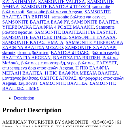
KATASTHMATA
,
SAMSONITE VALITSA
,
SAMSONITE
ΑΘΗΝΑ
,
SAMSONITE ΒΑΛΙΤΣΑ 4 ΤΡΟΧΟΙ
,
samsonite
βαλίτσα soft
,
Samsonite βαλίτσα για Aegean
,
SAMSONITE
ΒΑΛΙΤΣΑ ΓΙΑ BRITISH
,
samsonite βαλίτσα για easyjet
,
SAMSONITE ΒΑΛΙΤΣΑ ΕΛΑΦΡΥ
,
SAMSONITE ΒΑΛΙΤΣΑ
ΥΠΕΡΒΟΛΙΚΑ ΕΛΑΦΡΙΑ 4 ΡΟΔΕΣ ΜΑΛΑΚΗ
,
Samsonite
βαλιτσα υφασμα
,
SAMSONITE ΒΑΛΙΤΣΑΚΙ ΓΙΑ EASYJET
,
SAMSONITE ΒΑΛΙΤΣΕΣ ΤΙΜΕΣ
,
SAMSONITE ΕΛΛΑΔΑ
,
SAMSONITE ΚΑΤΑΣΤΗΜΑΤΑ
,
SAMSONITE ΥΠΕΡΒΟΛΙΚΑ
ΕΛΑΦΡΥΑ ΒΑΛΙΤΣΑ ΜΕΣΑΙΟ
,
SAMSONITE ΧΑΛΑΝΔΡΙ
,
skroutz
,
skroutz βαλιτσεσ
,
ΒΑΛΙΤΣΑ 4 ΡΟΔΕΣ
,
βαλίτσα easyjet
,
ΒΑΛΙΤΣΑ ΓΙΑ AEGEAN
,
ΒΑΛΙΤΣΑ ΓΙΑ BRITISH
,
Βαλίτσες
Μαλακές
,
βαλιτσες με υποστηριξη
,
γερες βαλιτσες
,
ΕΑΣΥΞΕΤ
,
επιτρεπόμενα όρια αποσκευών Aegean
,
Η ΠΙΟ ΕΛΑΦΡΙΑ
ΜΕΓΑΛΗ ΒΑΛΙΤΣΑ
,
Η ΠΙΟ ΕΛΑΦΡΙΑ ΜΕΣΑΙΑ ΒΑΛΙΤΣΑ
,
μοντέρνες βαλίτσες
,
ΟΔΗΓΟΣ ΑΓΟΡΑΣ
,
πληροφορίες αποσκευών
Aegean
,
Σαμσονιτε
,
ΣΑΜΣΟΝΙΤΕ ΒΑΛΙΤΣΑ
,
ΣΑΜΣΟΝΙΤΕ
ΒΑΛΙΤΣΕΣ ΤΙΜΕΣ
Description
Product Description
AMERICAN TOURISTER BY SAMSONITE | 43,5×68×25 | 61