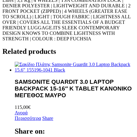
Litres | 3,1 Kg | 4 WHEELS | TSA COMBINATION LOCK |
DENIER POLYESTER | LIGHTWEIGHT AND DURABLE | 2
FRONT POCKET (ZIPPED) | 4 WHEELS (GREATER EASE
TO SCROLL) | LIGHT | TOUGH FABRIC | LIGHTNESS ALL
OVER | COVERS ALL THE ESSENTIALS OF A BUDGET
FRIENDLY LUGGAGE.ITS SLEEK CONTEMPORARY
DESIGN KNOWS TO COMBINE LIGHTNESS WITH
STRENGTH | COLOUR : DEEP FUCHSIA
Related products
SAMSONITE QUARDIT 3.0 LAPTOP
BACKPACK 15-16″ K TABLET ΚΑΝΟΝΙΚΟ
ΜΕΓΕΘΟΣ ΜΑΥΡO
115,00
€
Αγορά
Περισσότερα
Share
Share on: