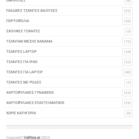
ΟΜΠΡΈΛΕΣ
(8)
ΠΑΙΔΙΚΈΣ ΤΣΆΝΤΕΣ-ΒΑΛΊΤΣΕΣ
(25)
ΠΟΡΤΟΦΌΛΙΑ
(26)
ΣΧΟΛΙΚΈΣ ΤΣΆΝΤΕΣ
(3)
ΤΣΑΝΤΑΚΙ ΜΕΣΗΣ BANANA
(15)
ΤΣΑΝΤΕΣ LAPTOP
(34)
ΤΣΑΝΤΕΣ ΓΙΑ IPAD
(32)
ΤΣΆΝΤΕΣ ΓΙΑ LAPTOP
(40)
ΤΣΆΝΤΕΣ ΜΕ ΡΌΔΕΣ
(7)
ΧΑΡΤΟΦΎΛΑΚΕΣ ΓΥΝΑΙΚΕΊΟΙ
(23)
ΧΑΡΤΟΦΎΛΑΚΕΣ ΕΠΑΓΓΕΛΜΑΤΙΚΟΊ
(29)
ΧΩΡΊΣ ΚΑΤΗΓΟΡΊΑ
(0)
Copyright
Valitsa.gr
2023