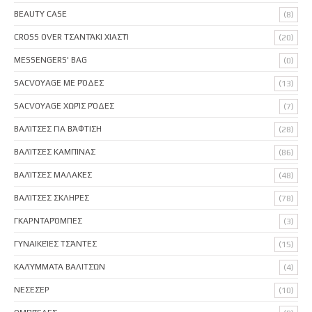
BEAUTY CASE
(8)
CROSS OVER ΤΣΑΝΤΆΚΙ ΧΙΑΣΤΊ
(20)
MESSENGERS' BAG
(0)
SACVOYAGE ΜΕ ΡΌΔΕΣ
(13)
SACVOYAGE ΧΩΡΊΣ ΡΌΔΕΣ
(7)
ΒΑΛΊΤΣΕΣ ΓΙΑ ΒΆΦΤΙΣΗ
(28)
ΒΑΛΊΤΣΕΣ ΚΑΜΠΊΝΑΣ
(86)
ΒΑΛΊΤΣΕΣ ΜΑΛΑΚΈΣ
(48)
ΒΑΛΊΤΣΕΣ ΣΚΛΗΡΈΣ
(78)
ΓΚΑΡΝΤΑΡΌΜΠΕΣ
(3)
ΓΥΝΑΙΚΕΊΕΣ ΤΣΆΝΤΕΣ
(15)
ΚΑΛΎΜΜΑΤΑ ΒΑΛΙΤΣΏΝ
(4)
ΝΕΣΕΣΈΡ
(10)