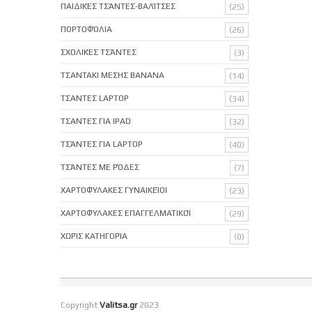
ΠΑΙΔΙΚΈΣ ΤΣΆΝΤΕΣ-ΒΑΛΊΤΣΕΣ
(25)
ΠΟΡΤΟΦΌΛΙΑ
(26)
ΣΧΟΛΙΚΈΣ ΤΣΆΝΤΕΣ
(3)
ΤΣΑΝΤΑΚΙ ΜΕΣΗΣ BANANA
(14)
ΤΣΑΝΤΕΣ LAPTOP
(34)
ΤΣΑΝΤΕΣ ΓΙΑ IPAD
(32)
ΤΣΆΝΤΕΣ ΓΙΑ LAPTOP
(40)
ΤΣΆΝΤΕΣ ΜΕ ΡΌΔΕΣ
(7)
ΧΑΡΤΟΦΎΛΑΚΕΣ ΓΥΝΑΙΚΕΊΟΙ
(23)
ΧΑΡΤΟΦΎΛΑΚΕΣ ΕΠΑΓΓΕΛΜΑΤΙΚΟΊ
(29)
ΧΩΡΊΣ ΚΑΤΗΓΟΡΊΑ
(0)
Copyright
Valitsa.gr
2023