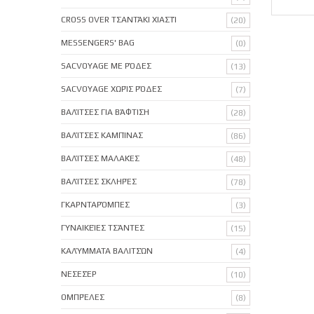
CROSS OVER ΤΣΑΝΤΆΚΙ ΧΙΑΣΤΊ
(20)
MESSENGERS' BAG
(0)
SACVOYAGE ΜΕ ΡΌΔΕΣ
(13)
SACVOYAGE ΧΩΡΊΣ ΡΌΔΕΣ
(7)
ΒΑΛΊΤΣΕΣ ΓΙΑ ΒΆΦΤΙΣΗ
(28)
ΒΑΛΊΤΣΕΣ ΚΑΜΠΊΝΑΣ
(86)
ΒΑΛΊΤΣΕΣ ΜΑΛΑΚΈΣ
(48)
ΒΑΛΊΤΣΕΣ ΣΚΛΗΡΈΣ
(78)
ΓΚΑΡΝΤΑΡΌΜΠΕΣ
(3)
ΓΥΝΑΙΚΕΊΕΣ ΤΣΆΝΤΕΣ
(15)
ΚΑΛΎΜΜΑΤΑ ΒΑΛΙΤΣΏΝ
(4)
ΝΕΣΕΣΈΡ
(10)
ΟΜΠΡΈΛΕΣ
(8)