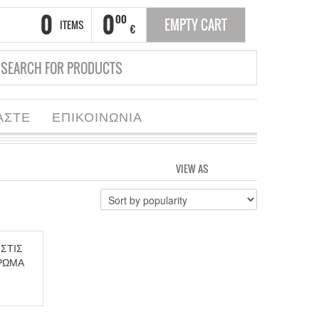
0
0
00
EMPTY CART
ITEMS
€
ΑΣΤΕ
ΕΠΙΚΟΙΝΩΝΙΑ
VIEW AS
GRID
LIST
 ΣΤΙΣ
ΡΩΜΑ