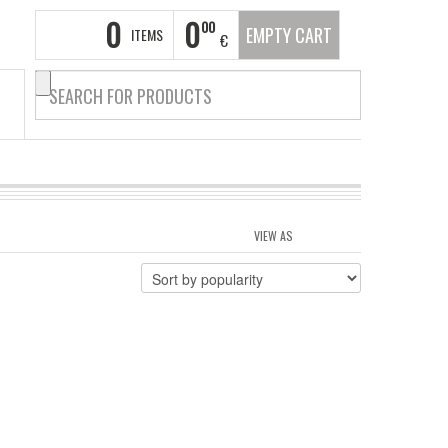
0
0
00
EMPTY CART
ITEMS
€
VIEW AS
GRID
LIST