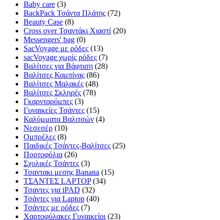
Baby care
(3)
BackPack Τσάντα Πλάτης
(72)
Beauty Case
(8)
Cross over Τσαντάκι Χιαστί
(20)
Messengers' bag
(0)
SacVoyage με ρόδες
(13)
sacVoyage χωρίς ρόδες
(7)
Βαλίτσες για Βάφτιση
(28)
Βαλίτσες Καμπίνας
(86)
Βαλίτσες Μαλακές
(48)
Βαλίτσες Σκληρές
(78)
Γκαρνταρόμπες
(3)
Γυναικείες Τσάντες
(15)
Καλύμματα Βαλιτσών
(4)
Νεσεσέρ
(10)
Ομπρέλες
(8)
Παιδικές Τσάντες-Βαλίτσες
(25)
Πορτοφόλια
(26)
Σχολικές Τσάντες
(3)
Τσαντακι μεσης Banana
(15)
ΤΣΑΝΤΕΣ LAPTOP
(34)
Τσαντες για iPAD
(32)
Τσάντες για Laptop
(40)
Τσάντες με ρόδες
(7)
Χαρτοφύλακες Γυναικείοι
(23)