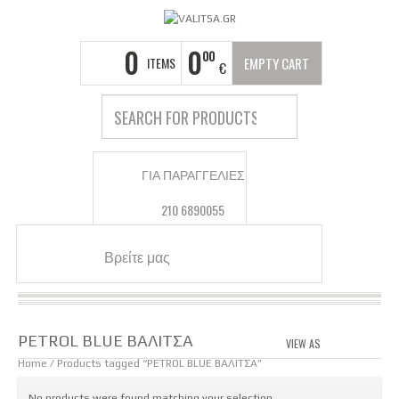
0
0
00
ITEMS
EMPTY CART
€
ΓΙΑ ΠΑΡΑΓΓΕΛΙΕΣ
210 6890055
Βρείτε μας
PETROL BLUE ΒΑΛΙΤΣΑ
VIEW AS
GRID
LIS
Home
/ Products tagged “PETROL BLUE ΒΑΛΙΤΣΑ”
No products were found matching your selection.