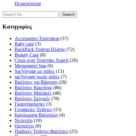
Περισσότερα
Κατηγορίες
Accessories-Τσαντάκια
(37)
Baby care
(3)
BackPack Τσάντα Πλάτης
(72)
Beauty Case
(8)
Cross over Τσαντάκι Χιαστί
(20)
Messengers' bag
(0)
SacVoyage με ρόδες
(13)
sacVoyage χωρίς ρόδες
(7)
Βαλίτσες για Βάφτιση
(28)
Βαλίτσες Καμπίνας
(86)
Βαλίτσες Μαλακές
(48)
Βαλίτσες Σκληρές
(78)
Γκαρνταρόμπες
(3)
Γυναικείες Τσάντες
(15)
Καλύμματα Βαλιτσών
(4)
Νεσεσέρ
(10)
Ομπρέλες
(8)
Παιδικές Τσάντες-Βαλίτσες
(25)