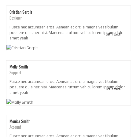
Cristian Serpis
Designer
Fusce nec accumsan eros. Aenean ac orci a magna vestibulum
posuere quis nec nisi. Maecenas rutrum vehicu lorem ipsum dolor
Get in touch
amet yeah
Molly Smith
Support
Fusce nec accumsan eros. Aenean ac orci a magna vestibulum
posuere quis nec nisi. Maecenas rutrum vehicu lorem ipsum dolor
Get in touch
amet yeah
Monica Smith
Account
Fusce nec accumsan eros. Aenean ac orci a magna vestibulum