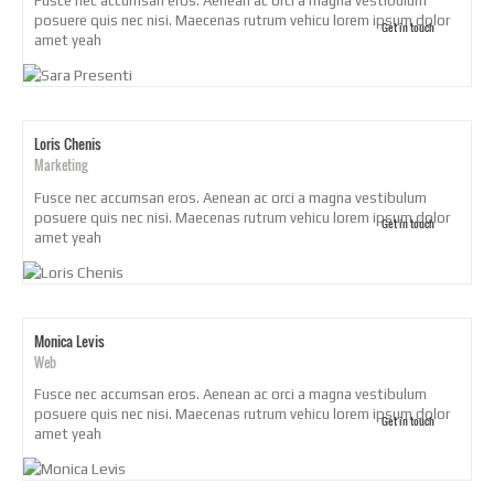
Fusce nec accumsan eros. Aenean ac orci a magna vestibulum
posuere quis nec nisi. Maecenas rutrum vehicu lorem ipsum dolor
Get in touch
amet yeah
Loris Chenis
Marketing
Fusce nec accumsan eros. Aenean ac orci a magna vestibulum
posuere quis nec nisi. Maecenas rutrum vehicu lorem ipsum dolor
Get in touch
amet yeah
Monica Levis
Web
Fusce nec accumsan eros. Aenean ac orci a magna vestibulum
posuere quis nec nisi. Maecenas rutrum vehicu lorem ipsum dolor
Get in touch
amet yeah