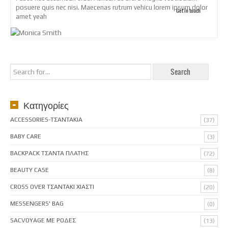
posuere quis nec nisi. Maecenas rutrum vehicu lorem ipsum dolor
Get in touch
amet yeah
Κατηγορίες
ACCESSORIES-ΤΣΑΝΤΑΚΙΑ
(37)
BABY CARE
(3)
BACKPACK ΤΣΑΝΤΑ ΠΛΑΤΗΣ
(72)
BEAUTY CASE
(8)
CROSS OVER ΤΣΑΝΤΑΚΙ ΧΙΑΣΤΙ
(20)
MESSENGERS' BAG
(0)
SACVOYAGE ΜΕ ΡΟΔΕΣ
(13)