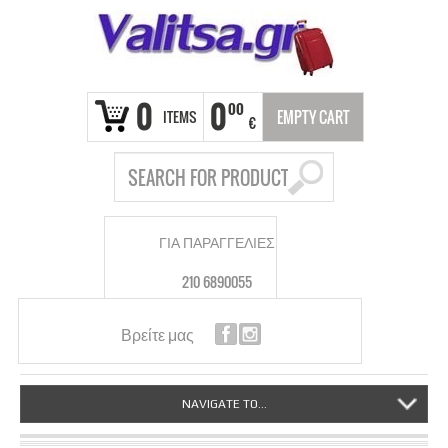
0
0
00
ITEMS
EMPTY CART
€
ΓΙΑ ΠΑΡΑΓΓΕΛΙΕΣ
210 6890055
Βρείτε μας
NAVIGATE TO...