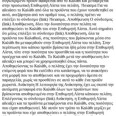
συγκεκριμένο προϊόν αφαιρείται από το Καλάθι και μεταφέρεται
στην προσωπική Επιθυμητή Λίστα του πελάτη. ?δειασμα Για να
αδειάσει το Καλάθι από όλα τα προϊόντα που έχουν τοποθετηθεί σε
αυτό, ανεξάρτητα από τον αριθμό τους, ο πελάτης πρέπει να
επιλέξει το σύνδεσμο (link) ?δειασμα.. Αποθήκευση Ο σύνδεσμος
(link) Αποθήκευση, δίνει την δυνατότητα στον πελάτη να
αποθηκεύσει το Καλάθι του στην Επιθυμητή Λίστα. Αυτό σημαίνει
ότι μόλις επιλέξει το σύνδεσμο (link) Αποθήκευση, όλα τα
προϊόντα του Καλαθιού, στις ποσότητες που βρίσκονται μέσα στο
Καλάθι θα μεταφερθούν στην Επιθυμητή Λίστα του πελάτη. Στην
περίπτωση που κάποιο προϊόν βρίσκεται ήδη μέσα στην Επιθυμητή
Λίστα, τότε στην ποσότητα του προστίθεται και η ποσότητα που
προέρχεται από το Καλάθι. Το Καλάθι μετά την αποθήκευση δεν
αδειάζει και μπορεί να χρησιμοποιηθεί όπως πάντα.
Αποθηκεύοντας το Καλάθι, ο πελάτης έχει την δυνατότητα την
επόμενη φορά που θα εισέλθει στο κατάστημα, να το ανακτήσει
στη μορφή που το αποθήκευσε και να προχωρήσει άμεσα σε
παραγγελία, χωρίς να προσθέσει σε αυτό το κάθε ένα προϊόν
χωριστά. Ανάκτηση Η λειτουργία της Ανάκτησης έχει ως σκοπό την
αυτόματη μεταφορά στο Καλάθι όλων των προϊόντων που
βρίσκονται αποθηκευμένα στην Επιθυμητή Λίστα κάποιου πελάτη.
Επιλέγοντας το σύνδεσμο (link) Ανάκτηση, η Επιθυμητή Λίστα
αδειάζει και τα προϊόντα μεταφέρονται στο Καλάθι, στις ποσότητες
που είχαν αποθηκευτεί. Με αυτόν τον τρόπο το Καλάθι γεμίζει με
τα προϊόντα που είχε αποθηκεύσει ο πελάτης στην Επιθυμητή