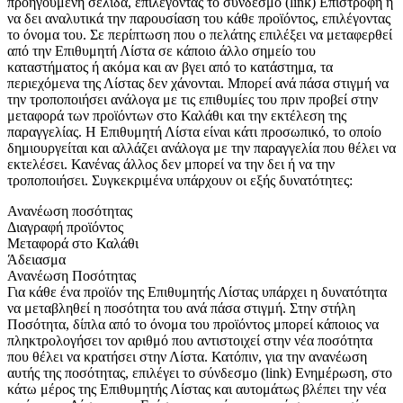
προηγούμενη σελίδα, επιλέγοντας το σύνδεσμο (link) Επιστροφή ή
να δει αναλυτικά την παρουσίαση του κάθε προϊόντος, επιλέγοντας
το όνομα του. Σε περίπτωση που ο πελάτης επιλέξει να μεταφερθεί
από την Επιθυμητή Λίστα σε κάποιο άλλο σημείο του
καταστήματος ή ακόμα και αν βγει από το κατάστημα, τα
περιεχόμενα της Λίστας δεν χάνονται. Μπορεί ανά πάσα στιγμή να
την τροποποιήσει ανάλογα με τις επιθυμίες του πριν προβεί στην
μεταφορά των προϊόντων στο Καλάθι και την εκτέλεση της
παραγγελίας. Η Επιθυμητή Λίστα είναι κάτι προσωπικό, το οποίο
δημιουργείται και αλλάζει ανάλογα με την παραγγελία που θέλει να
εκτελέσει. Κανένας άλλος δεν μπορεί να την δει ή να την
τροποποιήσει. Συγκεκριμένα υπάρχουν οι εξής δυνατότητες:
Ανανέωση ποσότητας
Διαγραφή προϊόντος
Μεταφορά στο Καλάθι
Άδειασμα
Ανανέωση Ποσότητας
Για κάθε ένα προϊόν της Επιθυμητής Λίστας υπάρχει η δυνατότητα
να μεταβληθεί η ποσότητα του ανά πάσα στιγμή. Στην στήλη
Ποσότητα, δίπλα από το όνομα του προϊόντος μπορεί κάποιος να
πληκτρολογήσει τον αριθμό που αντιστοιχεί στην νέα ποσότητα
που θέλει να κρατήσει στην Λίστα. Κατόπιν, για την ανανέωση
αυτής της ποσότητας, επιλέγει το σύνδεσμο (link) Ενημέρωση, στο
κάτω μέρος της Επιθυμητής Λίστας και αυτομάτως βλέπει την νέα