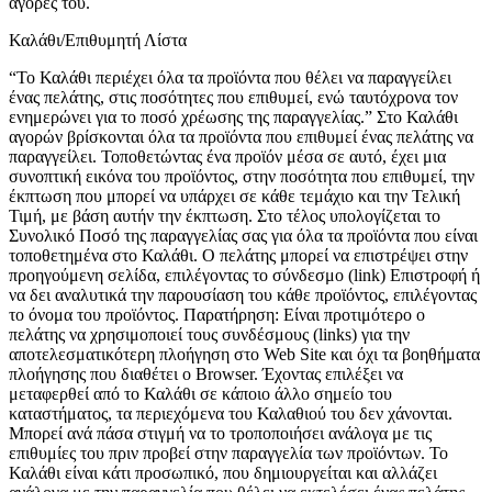
αγορές του.
Καλάθι/Επιθυμητή Λίστα
“Το Καλάθι περιέχει όλα τα προϊόντα που θέλει να παραγγείλει
ένας πελάτης, στις ποσότητες που επιθυμεί, ενώ ταυτόχρονα τον
ενημερώνει για το ποσό χρέωσης της παραγγελίας.” Στο Καλάθι
αγορών βρίσκονται όλα τα προϊόντα που επιθυμεί ένας πελάτης να
παραγγείλει. Τοποθετώντας ένα προϊόν μέσα σε αυτό, έχει μια
συνοπτική εικόνα του προϊόντος, στην ποσότητα που επιθυμεί, την
έκπτωση που μπορεί να υπάρχει σε κάθε τεμάχιο και την Τελική
Τιμή, με βάση αυτήν την έκπτωση. Στο τέλος υπολογίζεται το
Συνολικό Ποσό της παραγγελίας σας για όλα τα προϊόντα που είναι
τοποθετημένα στο Καλάθι. Ο πελάτης μπορεί να επιστρέψει στην
προηγούμενη σελίδα, επιλέγοντας το σύνδεσμο (link) Επιστροφή ή
να δει αναλυτικά την παρουσίαση του κάθε προϊόντος, επιλέγοντας
το όνομα του προϊόντος. Παρατήρηση: Είναι προτιμότερο ο
πελάτης να χρησιμοποιεί τους συνδέσμους (links) για την
αποτελεσματικότερη πλοήγηση στο Web Site και όχι τα βοηθήματα
πλοήγησης που διαθέτει ο Browser. Έχοντας επιλέξει να
μεταφερθεί από το Καλάθι σε κάποιο άλλο σημείο του
καταστήματος, τα περιεχόμενα του Καλαθιού του δεν χάνονται.
Μπορεί ανά πάσα στιγμή να το τροποποιήσει ανάλογα με τις
επιθυμίες του πριν προβεί στην παραγγελία των προϊόντων. Το
Καλάθι είναι κάτι προσωπικό, που δημιουργείται και αλλάζει