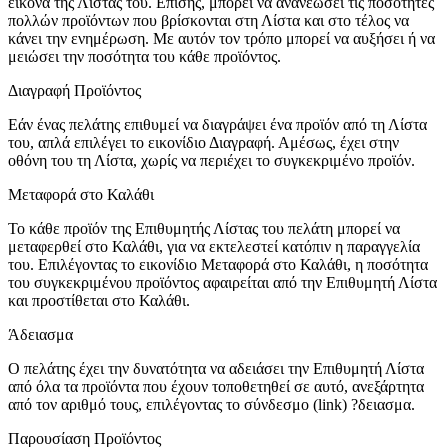
εικόνα της Λίστας του. Επίσης, μπορεί να ανανεώσει τις ποσότητες
πολλών προϊόντων που βρίσκονται στη Λίστα και στο τέλος να
κάνει την ενημέρωση. Με αυτόν τον τρόπο μπορεί να αυξήσει ή να
μειώσει την ποσότητα του κάθε προϊόντος.
Διαγραφή Προϊόντος
Εάν ένας πελάτης επιθυμεί να διαγράψει ένα προϊόν από τη Λίστα
του, απλά επιλέγει το εικονίδιο Διαγραφή. Αμέσως, έχει στην
οθόνη του τη Λίστα, χωρίς να περιέχει το συγκεκριμένο προϊόν.
Μεταφορά στο Καλάθι
Το κάθε προϊόν της Επιθυμητής Λίστας του πελάτη μπορεί να
μεταφερθεί στο Καλάθι, για να εκτελεστεί κατόπιν η παραγγελία
του. Επιλέγοντας το εικονίδιο Μεταφορά στο Καλάθι, η ποσότητα
του συγκεκριμένου προϊόντος αφαιρείται από την Επιθυμητή Λίστα
και προστίθεται στο Καλάθι.
Άδειασμα
Ο πελάτης έχει την δυνατότητα να αδειάσει την Επιθυμητή Λίστα
από όλα τα προϊόντα που έχουν τοποθετηθεί σε αυτό, ανεξάρτητα
από τον αριθμό τους, επιλέγοντας το σύνδεσμο (link) ?δειασμα.
Παρουσίαση Προϊόντος