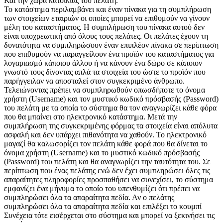
Και την χώρα κατοικίας του πελάτη.
Το κατάστημα περιλαμβάνει και έναν πίνακα για τη συμπλήρωση
των στοιχείων εταιριών οι οποίες μπορεί να επιθυμούν να γίνουν
μέλη του καταστήματος. Η συμπλήρωση του πίνακα αυτού δεν
είναι υποχρεωτική από όλους τους πελάτες. Οι πελάτες έχουν τη
δυνατότητα να συμπληρώσουν έναν επιπλέον πίνακα σε περίπτωση
που επιθυμούν να παραγγείλουν ένα προϊόν του καταστήματος για
λογαριασμό κάποιου άλλου ή να κάνουν ένα δώρο σε κάποιον
γνωστό τους δίνοντας απλά τα στοιχεία του ώστε το προϊόν που
παρήγγειλαν να αποσταλεί στον συγκεκριμένο άνθρωπο.
Τελειώνοντας πρέπει να συμπληρωθούν οπωσδήποτε το όνομα
χρήστη (Username) και τον μυστικό κωδικό πρόσβασής (Password)
του πελάτη με τα οποία το σύστημα θα τον αναγνωρίζει κάθε φόρα
που θα μπαίνει στο ηλεκτρονικό κατάστημα. Μετά την
συμπλήρωση της συγκεκριμένης φόρμας τα στοιχεία είναι απόλυτα
ασφαλή και δεν υπάρχει πιθανότητα να χαθούν. Το ηλεκτρονικό
μαγαζί θα καλωσορίζει τον πελάτη κάθε φορά που θα δίνεται το
όνομα χρήστη (Username) και το μυστικό κωδικό πρόσβασής
(Password) του πελάτη και θα αναγνωρίζει την ταυτότητα του. Σε
περίπτωση που ένας πελάτης ενώ δεν έχει συμπληρώσει όλες τις
απαραίτητες πληροφορίες προσπαθήσει να συνεχίσει, το σύστημα
εμφανίζει ένα μήνυμα το οποίο του υπενθυμίζει ότι πρέπει να
συμπληρώσει όλα τα απαραίτητα πεδία. Αν ο πελάτης
συμπληρώσει όλα τα απαραίτητα πεδία και επιλέξει το κουμπί
Συνέχεια τότε εισέρχεται στο σύστημα και μπορεί να ξεκινήσει τις